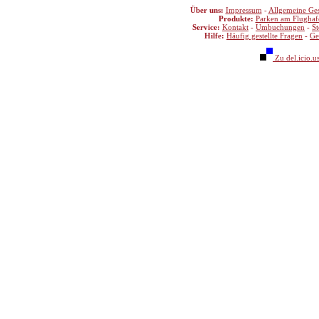
Über uns:
Impressum
-
Allgemeine Ge
Produkte:
Parken am Flughaf
Service:
Kontakt
-
Umbuchungen
-
S
Hilfe:
Häufig gestellte Fragen
-
Ge
Zu del.icio.u