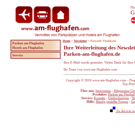
Flu
G
Home
>
Newsletter
> Forward Thankyou
Parken am Flughafen
Ihre Weiterleitung des Newsle
Hotels am Flughafen
Parken-am-flughafen.de
Service
Ihre E-Mail wurde gesendet. Vielen Dank für Ihre
Ihr Team von www.am-flughafen.com
Copyright © 2016 www.am-flughafen.com - Flugha
Top-Prei
Über uns:
Impressum
-
Allgemeine Ge
Produkte:
Parken am Flughaf
Service:
Kontakt
-
Umbuchungen
-
S
Hilfe:
Häufig gestellte Fragen
-
Ge
Zu del.icio.u