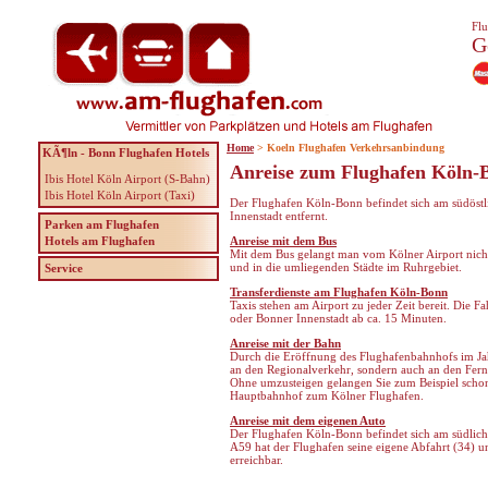
Flu
G
Home
> Koeln Flughafen Verkehrsanbindung
KÃ¶ln - Bonn Flughafen Hotels
Anreise zum Flughafen Köln-
Ibis Hotel Köln Airport (S-Bahn)
Ibis Hotel Köln Airport (Taxi)
Der Flughafen Köln-Bonn befindet sich am südöstl
Innenstadt entfernt.
Parken am Flughafen
Hotels am Flughafen
Anreise mit dem Bus
Mit dem Bus gelangt man vom Kölner Airport nich
und in die umliegenden Städte im Ruhrgebiet.
Service
Transferdienste am Flughafen Köln-Bonn
Taxis stehen am Airport zu jeder Zeit bereit. Die 
oder Bonner Innenstadt ab ca. 15 Minuten.
Anreise mit der Bahn
Durch die Eröffnung des Flughafenbahnhofs im Jah
an den Regionalverkehr, sondern auch an den Fer
Ohne umzusteigen gelangen Sie zum Beispiel scho
Hauptbahnhof zum Kölner Flughafen.
Anreise mit dem eigenen Auto
Der Flughafen Köln-Bonn befindet sich am südlic
A59 hat der Flughafen seine eigene Abfahrt (34) u
erreichbar.