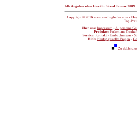
Alle Angaben ohne Gewähr. Stand Januar 2009.
Copyright © 2016 www.am-flughafen.com - Flugha
Top-Prei
Über uns:
Impressum
-
Allgemeine Ge
Produkte:
Parken am Flughaf
Service:
Kontakt
-
Umbuchungen
-
S
Hilfe:
Häufig gestellte Fragen
-
Ge
Zu del.icio.u