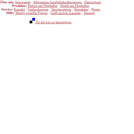
Über uns:
Impressum
-
Allgemeine Geschäftsbedingungen
-
Datenschutz
Produkte:
Parken am Flughafen
-
Hotels am Flughafen
Service:
Kontakt
-
Umbuchungen
-
Stornierungen
-
Newsletter
-
Presse
Hilfe:
Häufig gestellte Fragen
-
Geld-zurück-Garantie
-
Sitemap
Zu del.icio.us hinzufügen