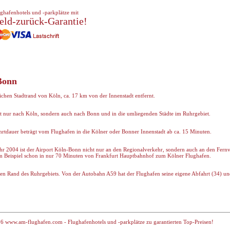
ghafenhotels und -parkplätze mit
eld-zurück-Garantie!
Bonn
chen Stadtrand von Köln, ca. 17 km von der Innenstadt entfernt.
t nur nach Köln, sondern auch nach Bonn und in die umliegenden Städte im Ruhrgebiet.
Fahrtdauer beträgt vom Flughafen in die Kölner oder Bonner Innenstadt ab ca. 15 Minuten.
r 2004 ist der Airport Köln-Bonn nicht nur an den Regionalverkehr, sondern auch an den Fern
m Beispiel schon in nur 70 Minuten von Frankfurt Hauptbahnhof zum Kölner Flughafen.
n Rand des Ruhrgebiets. Von der Autobahn A59 hat der Flughafen seine eigene Abfahrt (34) und
6 www.am-flughafen.com - Flughafenhotels und -parkplätze zu garantierten Top-Preisen!