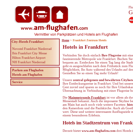
Flu
G
Home
> Frankfurt Zentrum Hotels
City-Hotels Frankfurt
Hotels in Frankfurt
Novotel Frankfurt Niederrad
Ibis Frankfurt City Messe
Verbinden Sie doch einfach
Ihre Flugreise
mit ei
Hilton Frankfurt Airport
faszinierende Metropole wie Frankfurt. Buchen Sie 
NH Frankfurt Niederrad
bequem an. Entdecken Sie einen Tag lang die Stad
geht es ausgeschlafen nach dem Frühstück zum Flug
Möglichkeit, Ihr Auto während des Urlaubs auf d
Parken am Flughafen
Genießen Sie so einen Tag mehr Urlaub!
Hotels am Flughafen
Unsere
zentral gelegenen und bewährten Cityhote
Service
Ihre Entdeckungsreise in Frankfurt. Und bei unse
Cent zuviel und sparen so noch für Ihre Urlaubskass
Übernachtung in Verbindung mit einer Flugreise b
Die
Mainmetropole Frankfurt
ist vor allem als d
Messestadt bekannt. Auch die imposante Skyline be
am Main hat auch noch viele weitere Facetten:
hist
den Kaiserdom und die Paulskirche. Auch als Goeth
wert. Diese und weitere interessante Ausflugsziele
einem besonderen Erlebnis.
Hotels im Stadtzentrum von Frank
Derzeit bietet
www.am-flughafen.com
drei Hotels