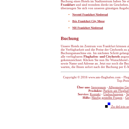
Buchung eines Hotels im Stadtzentrum haben Sie 
Frankfurt
und sind trotzdem direkt im Geschehen.
überzeugen Sie sich von unseren günstigen Angeb
Novotel Frankfurt Niederrad
Ibis Frankfurt City Messe
NH Frankfurt Niederrad
Buchung
Unsere Hotels im Zentrum von Frankfurt können a
die Verfügbarkeit und die Preise der Cityhotels zu 
Buchungsmaschine ein. Im nächsten Schritt gelangn 
alle verfügbaren
Flughafen- und Cityhotels
angeze
gekennzeichnet. Klicken Sie nun Ihr Wunschhotel 
sowie Name und Adresse an. Jetzt nur noch die Bu
warten, die Ihnen sofort nach der Buchung per E-M
Copyright © 2016 www.am-flughafen.com - Flugha
Top-Prei
Über uns:
Impressum
-
Allgemeine Ge
Produkte:
Parken am Flughaf
Service:
Kontakt
-
Umbuchungen
-
S
Hilfe:
Häufig gestellte Fragen
-
Ge
Zu del.icio.u