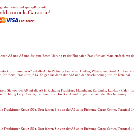
ghafenhotels und -parkplätze mit
eld-zurück-Garantie!
bahnen A3 und A5 und die gute Beschilderung ist der Flughafen Frankfurt am Main einfach mit 
Dreieck (88) von der A7 auf die A5 in Richtung Frankfurt, Gießen, Wiesbaden, Basel. Am Frankfu
n, Hofheim, Frankfurt, B43. Folgen Sie dann der B43 und der Beschilderung für Ihr Terminal.
hseln Sie von der A8 auf die A5 in Richtung Frankfurt, Mannheim, Karlsruhe, Landau (Pfalz). Fa
 in Richtung Cargo Center, Terminal 1+2, Tor 3 - 31 und folgen Sie dann der Beschilderung für I
lle Frankfurter Kreuz (50). Dort fahren Sie von der A3 ab in Richtung Cargo-Center, Terminal 1
lle Frankfurter Kreuz (50). Dort fahren Sie von der A3 ab in Richtung Cargo-Center, Terminal 1