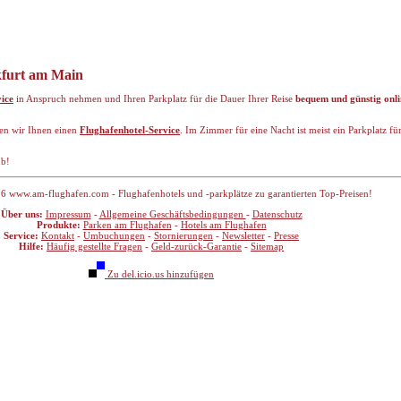
kfurt am Main
ice
in Anspruch nehmen und Ihren Parkplatz für die Dauer Ihrer Reise
bequem und günstig onli
ten wir Ihnen einen
Flughafenhotel-Service
. Im Zimmer für eine Nacht ist meist ein Parkplatz fü
ub!
6 www.am-flughafen.com - Flughafenhotels und -parkplätze zu garantierten Top-Preisen!
Über uns:
Impressum
-
Allgemeine Geschäftsbedingungen
-
Datenschutz
Produkte:
Parken am Flughafen
-
Hotels am Flughafen
Service:
Kontakt
-
Umbuchungen
-
Stornierungen
-
Newsletter
-
Presse
Hilfe:
Häufig gestellte Fragen
-
Geld-zurück-Garantie
-
Sitemap
Zu del.icio.us hinzufügen