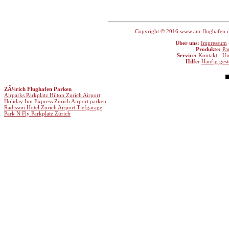
Copyright © 2016 www.am-flughafen.com
Über uns:
Impressum
Produkte:
Pa
Service:
Kontakt
-
Um
Hilfe:
Häufig gest
ZÃ¼rich Flughafen Parken
Airparks Parkplatz Hilton Zurich Airport
Holiday Inn Express Zürich Airport parken
Radisson Hotel Zürich Airport Tiefgarage
Park N Fly Parkplatz Zürich