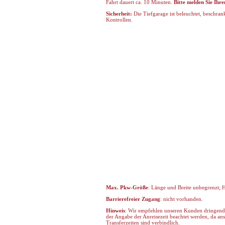
Fahrt dauert ca. 10 Minuten.
Bitte melden Sie Ihr
Sicherheit:
Die Tiefgarage ist beleuchtet, beschran
Kontrollen.
Max. Pkw-Größe
: Länge und Breite unbegrenzt; 
Barrierefreier Zugang
: nicht vorhanden.
Hinweis
: Wir empfehlen unseren Kunden dringend, 
der Angabe der Anreisezeit beachtet werden, da an
Transferzeiten sind verbindlich.