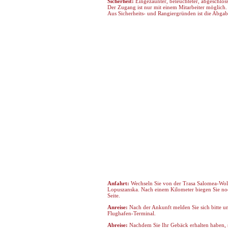
Sicherheit:
Eingezäunter, beleuchteter, abgeschloss
Der Zugang ist nur mit einem Mitarbeiter möglich. 
Aus Sicherheits- und Rangiergründen ist die Abgabe
Anfahrt:
Wechseln Sie von der Trasa Salomea-Wolic
Lopuszanska. Nach einem Kilometer biegen Sie noch
Seite.
Anreise:
Nach der Ankunft melden Sie sich bitte um
Flughafen-Terminal.
Abreise:
Nachdem Sie Ihr Gebäck erhalten haben, se