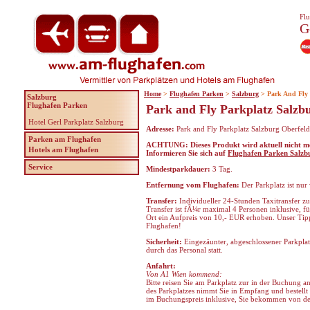
Flu
G
Home
>
Flughafen Parken
>
Salzburg
> Park And Fly 
Salzburg
Flughafen Parken
Park and Fly Parkplatz Salzb
Hotel Gerl Parkplatz Salzburg
Adresse:
Park and Fly Parkplatz Salzburg Oberfeld
Parken am Flughafen
ACHTUNG: Dieses Produkt wird aktuell nicht me
Hotels am Flughafen
Informieren Sie sich auf
Flughafen Parken Salzb
Service
Mindestparkdauer:
3 Tag.
Entfernung vom Flughafen:
Der Parkplatz ist nu
Transfer:
Individueller 24-Stunden Taxitransfer z
Transfer ist fÃ¼r maximal 4 Personen inklusive, fü
Ort ein Aufpreis von 10,- EUR erhoben. Unser Tipp
Flughafen!
Sicherheit:
Eingezäunter, abgeschlossener Parkpla
durch das Personal statt.
Anfahrt:
Von A1 Wien kommend:
Bitte reisen Sie am Parkplatz zur in der Buchung a
des Parkplatzes nimmt Sie in Empfang und bestellt 
im Buchungspreis inklusive, Sie bekommen von dem