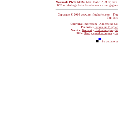
Maximale PKW-Maße:
Max. Höhe: 2,00 m; max. 
PKW auf Anfrage beim Kundenservice und gegen A
Copyright © 2016 www.am-flughafen.com - Flugha
Top-Prei
Über uns:
Impressum
-
Allgemeine Ge
Produkte:
Parken am Flughaf
Service:
Kontakt
-
Umbuchungen
-
S
Hilfe:
Häufig gestellte Fragen
-
Ge
Zu del.icio.u