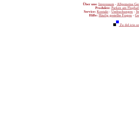
Über uns:
Impressum
-
Allgemeine Ge
Produkte:
Parken am Flughaf
Service:
Kontakt
-
Umbuchungen
-
S
Hilfe:
Häufig gestellte Fragen
-
Ge
Zu del.icio.u