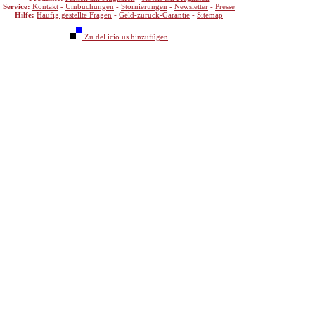
Service:
Kontakt
-
Umbuchungen
-
Stornierungen
-
Newsletter
-
Presse
Hilfe:
Häufig gestellte Fragen
-
Geld-zurück-Garantie
-
Sitemap
Zu del.icio.us hinzufügen