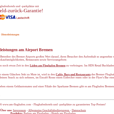
ghafenhotels und -parkplätze mit
eld-zurück-Garantie!
> Dienstleistungen
leistungen am Airport Bremen
Betreiber des Bremer Airports großen Wert darauf, ihren Besucher den Aufenthalt so angenehm w
nkaufsmöglichkeiten, Restaurants sowie Serviceangebote.
en noch etwas Zeit in den
Läden am Flughafen Bremen
zu verbringen. Im HDS Retail Buchlade
r einem Gläschen Sekt zu Mute ist, wird in den
Cafés, Bars und Restaurants
des Bremer Flughaf
kleinen Snack zu sich nehmen, im Eiscafé Rosso einen Eisbecher essen oder in der Flyer's Bar ein
Neben einem Geldautomaten und einer Filiale der Sparkasse Bremen gibt es am Flughafen Bremen
.
6 www.am-flughafen.com - Flughafenhotels und -parkplätze zu garantierten Top-Preisen!
Über uns:
Impressum
-
Allgemeine Geschäftsbedingungen
-
Datenschutz
Produkte:
Parken am Flughafen
-
Hotels am Flughafen