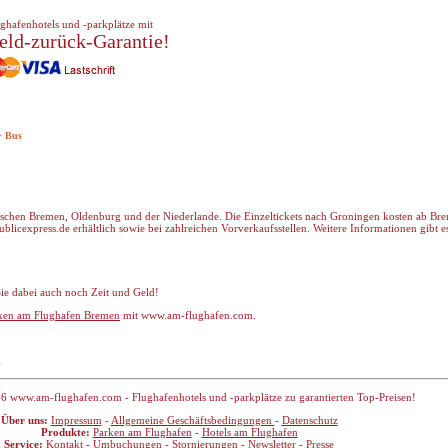
ghafenhotels und -parkplätze mit
eld-zurück-Garantie!
> Bus
wischen Bremen, Oldenburg und der Niederlande. Die Einzeltickets nach Groningen kosten ab Br
licexpress.de erhältlich sowie bei zahlreichen Vorverkaufsstellen. Weitere Informationen gibt es
 Sie dabei auch noch Zeit und Geld!
rken am Flughafen Bremen
mit www.am-flughafen.com.
.
6 www.am-flughafen.com - Flughafenhotels und -parkplätze zu garantierten Top-Preisen!
Über uns:
Impressum
-
Allgemeine Geschäftsbedingungen
-
Datenschutz
Produkte:
Parken am Flughafen
-
Hotels am Flughafen
Service:
Kontakt
-
Umbuchungen
-
Stornierungen
-
Newsletter
-
Presse