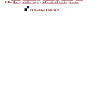
Hilfe:
Häufig gestellte Fragen
-
Geld-zurück-Garantie
-
Sitemap
Zu del.icio.us hinzufügen