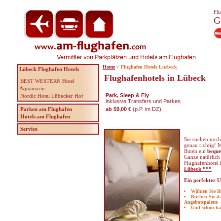
Flu
G
Home
> Flughafen Hotels Luebeck
Lübeck Flughafen Hotels
Flughafenhotels in Lübeck
BEST WESTERN Hotel
Aquamarin
Park, Sleep & Fly
Nordic Hotel Lübecker Hof
inklusive Transfers und Parken
Parken am Flughafen
ab 59,00 €
(p.P. im DZ)
Hotels am Flughafen
Service
Sie suchen noch
genau richtig! 
Ihnen ein
bequ
Ganze natürlich
Flughafenhotel 
Lübeck ***
Ein perfekter U
Wählen Sie I
Buchen Sie da
Angebotspalette
Und schon ha