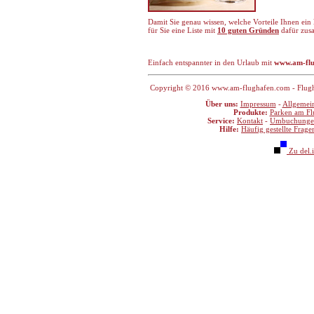
Damit Sie genau wissen, welche Vorteile Ihnen ein
für Sie eine Liste mit
10 guten Gründen
dafür zusa
Einfach entspannter in den Urlaub mit
www.am-flu
Copyright © 2016 www.am-flughafen.com - Flughaf
Über uns:
Impressum
-
Allgemei
Produkte:
Parken am Fl
Service:
Kontakt
-
Umbuchunge
Hilfe:
Häufig gestellte Frage
Zu del.