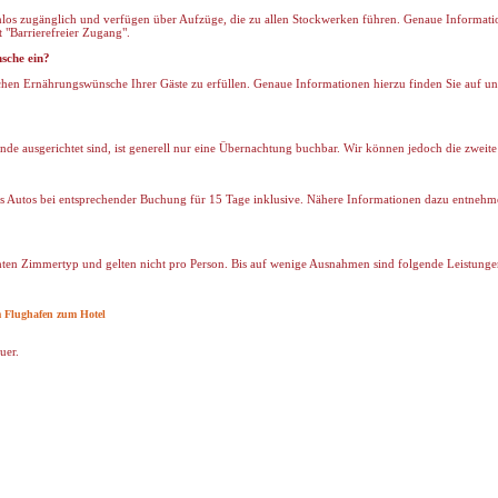
emlos zugänglich und verfügen über Aufzüge, die zu allen Stockwerken führen. Genaue Informati
 "Barrierefreier Zugang".
sche ein?
chen Ernährungswünsche Ihrer Gäste zu erfüllen. Genaue Informationen hierzu finden Sie auf uns
nde ausgerichtet sind, ist generell nur eine Übernachtung buchbar. Wir können jedoch die zweite
es Autos bei entsprechender Buchung für 15 Tage inklusive. Nähere Informationen dazu entnehmen
hten Zimmertyp und gelten nicht pro Person. Bis auf wenige Ausnahmen sind folgende Leistunge
m Flughafen zum Hotel
uer.