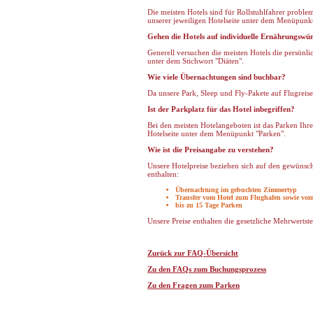
Die meisten Hotels sind für Rollstuhlfahrer probl
unserer jeweiligen Hotelseite unter dem Menüpunkt
Gehen die Hotels auf individuelle Ernährungswün
Generell versuchen die meisten Hotels die persönli
unter dem Stichwort "Diäten".
Wie viele Übernachtungen sind buchbar?
Da unsere Park, Sleep und Fly-Pakete auf Flugreise
Ist der Parkplatz für das Hotel inbegriffen?
Bei den meisten Hotelangeboten ist das Parken Ihr
Hotelseite unter dem Menüpunkt "Parken".
Wie ist die Preisangabe zu verstehen?
Unsere Hotelpreise beziehen sich auf den gewünsc
enthalten:
Übernachtung im gebuchten Zimmertyp
Transfer vom Hotel zum Flughafen sowie vo
bis zu 15 Tage Parken
Unsere Preise enthalten die gesetzliche Mehrwertste
Zurück zur FAQ-Übersicht
Zu den FAQs zum Buchungsprozess
Zu den Fragen zum Parken