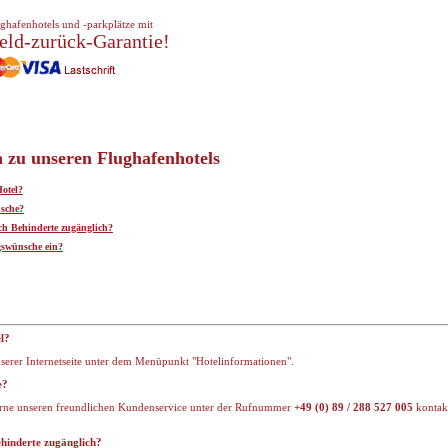
ghafenhotels und -parkplätze mit
eld-zurück-Garantie!
n zu unseren Flughafenhotels
Hotel?
nsche?
ch Behinderte zugänglich?
gswünsche ein?
l?
serer Internetseite unter dem Menüpunkt "Hotelinformationen".
e?
erne unseren freundlichen Kundenservice unter der Rufnummer
+49 (0) 89 / 288 527 005
kontakt
ehinderte zugänglich?