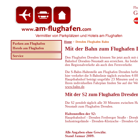
Flu
G
Home
> Dresden Flughafen Bahn
Parken am Flughafen
Mit der Bahn zum Flughafen 
Hotels am Flughafen
Service
Den Flughafen Dresden können Sie jetzt auch mit 
Bahnhof Dresden-Neustadt aus erreichen. An beid
den Regionalverkehr als auch den Fernverkehr.
Die S-Bahn-Haltestelle am Flughafen Dresden befin
hier verkehrt die S
-Bahnlinie
täglich zwischen 4:00
Hauptbahnhof beträgt ungefähr 23 Minuten und z
Ihren individuellen Fahrplan finden Sie auf der We
www.bahn.de
.
Mit der S2 zum Flughafen Dresde
Die S2 pendelt täglich alle 30 Minuten zwischen
Neustadt zum Flughafen Dresden.
Haltenstellen der S2:
Hauptbahnhof - Dresden Freiberger Straße - Dresd
Industriegelände - Dresden-Klotzsche - Dresden-G
Alle Angaben ohne Gewähr.
Stand Januar 2009.