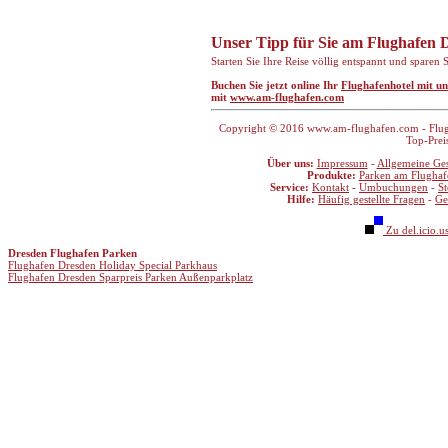
Unser Tipp für Sie am Flughafen 
Starten Sie Ihre Reise völlig entspannt und sparen
Buchen Sie jetzt online Ihr
Flughafenhotel mit u
mit
www.am-flughafen.com
Copyright © 2016 www.am-flughafen.com - Flugha
Top-Prei
Über uns:
Impressum
-
Allgemeine Ge
Produkte:
Parken am Flughaf
Service:
Kontakt
-
Umbuchungen
-
S
Hilfe:
Häufig gestellte Fragen
-
Ge
Zu del.icio.u
Dresden Flughafen Parken
Flughafen Dresden Holiday Special Parkhaus
Flughafen Dresden Sparpreis Parken Außenparkplatz