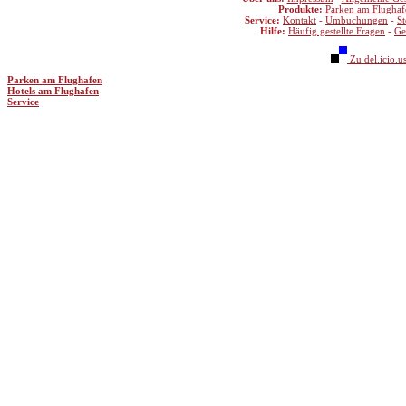
Produkte:
Parken am Flughaf
Service:
Kontakt
-
Umbuchungen
-
S
Hilfe:
Häufig gestellte Fragen
-
Ge
Zu del.icio.u
Parken am Flughafen
Hotels am Flughafen
Service