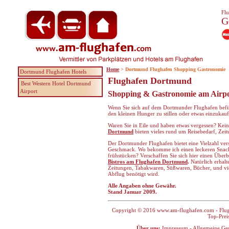
Flu
G
Home
> Dortmund Flughafen Shopping Gastronomie
Dortmund Flughafen Hotels
Flughafen Dortmund
Best Western Hotel Dortmund
Airport
Shopping & Gastronomie am Airp
Wenn Sie sich auf dem Dortmunder Flughafen befi
den kleinen Hunger zu stillen oder etwas einzukauf
Waren Sie in Eile und haben etwas vergessen? Kei
Dortmund
bieten vieles rund um Reisebedarf, Zei
Der Dortmunder Flughafen bietet eine Vielzahl vers
Geschmack. Wo bekomme ich einen leckeren Snack
frühstücken? Verschaffen Sie sich hier einen Über
Bistros am Flughafen Dortmund
.
Natürlich erhalt
Zeitungen, Tabakwaren, Süßwaren, Bücher, und vie
Abflug benötigt wird.
Alle Angaben ohne Gewähr.
Stand Januar 2009.
Copyright © 2016 www.am-flughafen.com - Flugha
Top-Prei
Über uns:
Impressum
-
Allgemeine Ge