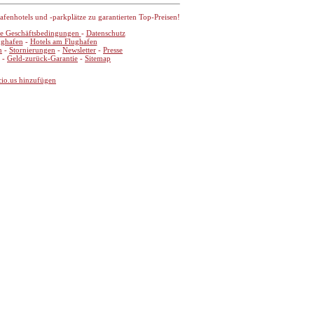
enhotels und -parkplätze zu garantierten Top-Preisen!
e Geschäftsbedingungen
-
Datenschutz
ughafen
-
Hotels am Flughafen
n
-
Stornierungen
-
Newsletter
-
Presse
-
Geld-zurück-Garantie
-
Sitemap
cio.us hinzufügen