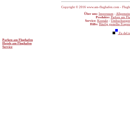
Copyright © 2016 www.am-flughafen.com - Flughaf
Über uns:
Impressum
-
Allgemein
Produkte:
Parken am Fl
Service:
Kontakt
-
Umbuchunge
Hilfe:
Häufig gestellte Fragen
Zu del.i
Parken am Flughafen
Hotels am Flughafen
Service