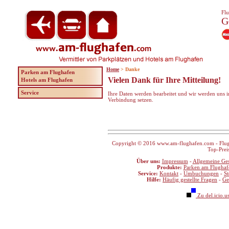
Flu
G
Home
> Danke
Parken am Flughafen
Vielen Dank für Ihre Mitteilung!
Hotels am Flughafen
Service
Ihre Daten werden bearbeitet und wir werden uns i
Verbindung setzen.
Copyright © 2016 www.am-flughafen.com - Flugha
Top-Prei
Über uns:
Impressum
-
Allgemeine Ge
Produkte:
Parken am Flughaf
Service:
Kontakt
-
Umbuchungen
-
S
Hilfe:
Häufig gestellte Fragen
-
Ge
Zu del.icio.u