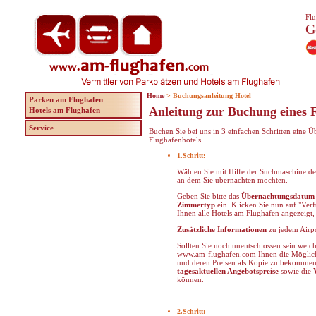
Flu
G
Home
> Buchungsanleitung Hotel
Parken am Flughafen
Anleitung zur Buchung eines 
Hotels am Flughafen
Service
Buchen Sie bei uns in 3 einfachen Schritten eine 
Flughafenhotels
1.Schritt:
Wählen Sie mit Hilfe der Suchmaschine d
an dem Sie übernachten möchten.
Geben Sie bitte das
Übernachtungsdatum
Zimmertyp
ein. Klicken Sie nun auf "Ver
Ihnen alle Hotels am Flughafen angezeigt,
Zusätzliche Informationen
zu jedem Airpo
Sollten Sie noch unentschlossen sein welc
www.am-flughafen.com Ihnen die Möglichke
und deren Preisen als Kopie zu bekommen. 
tagesaktuellen Angebotspreise
sowie die
können.
2.Schritt: