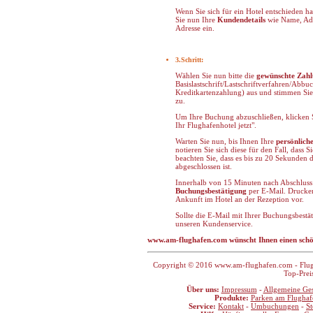
Wenn Sie sich für ein Hotel entschieden ha
Sie nun Ihre
Kundendetails
wie Name, Adr
Adresse ein.
3.Schritt:
Wählen Sie nun bitte die
gewünschte Zahl
Basislastschrift/Lastschriftverfahren/Ab
Kreditkartenzahlung) aus und stimmen Si
zu.
Um Ihre Buchung abzuschließen, klicken S
Ihr Flughafenhotel jetzt".
Warten Sie nun, bis Ihnen Ihre
persönlic
notieren Sie sich diese für den Fall, dass 
beachten Sie, dass es bis zu 20 Sekunden
abgeschlossen ist.
Innerhalb von 15 Minuten nach Abschluss 
Buchungsbestätigung
per E
-Mail
. Drucken
Ankunft im Hotel an der Rezeption vor.
Sollte die E
-
Mail mit Ihrer Buchungsbestäti
unseren Kundenservice.
www.am-flughafen.com wünscht Ihnen einen sch
Copyright © 2016 www.am-flughafen.com - Flugha
Top-Prei
Über uns:
Impressum
-
Allgemeine Ge
Produkte:
Parken am Flughaf
Service:
Kontakt
-
Umbuchungen
-
S