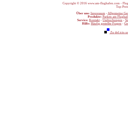
Copyright © 2016 www.am-flughafen.com - Flugha
Top-Prei
Über uns:
Impressum
-
Allgemeine Ge
Produkte:
Parken am Flughaf
Service:
Kontakt
-
Umbuchungen
-
S
Hilfe:
Häufig gestellte Fragen
-
Ge
Zu del.icio.u