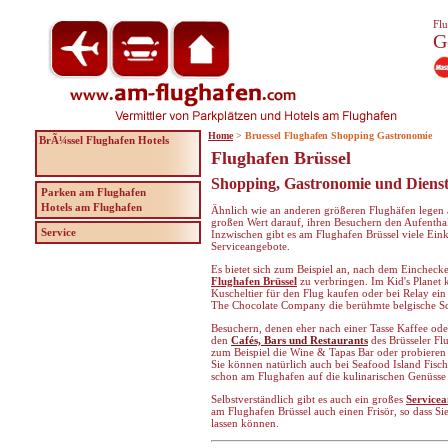
Flu
G
Home
> Bruessel Flughafen Shopping Gastronomie
BrÃ¼ssel Flughafen Hotels
Flughafen Brüssel
Shopping, Gastronomie und Dienst
Parken am Flughafen
Hotels am Flughafen
Ähnlich wie an anderen größeren Flughäfen legen a
großen Wert darauf, ihren Besuchern den Aufentha
Service
Inzwischen gibt es am Flughafen Brüssel viele Ein
Serviceangebote.
Es bietet sich zum Beispiel an, nach dem Eincheck
Flughafen Brüssel
zu verbringen. Im Kid's Planet
Kuscheltier für den Flug kaufen oder bei Relay ei
The Chocolate Company die berühmte belgische S
Besuchern, denen eher nach einer Tasse Kaffee oder
den
Cafés, Bars und Restaurants
des Brüsseler Fl
zum Beispiel die Wine & Tapas Bar oder probieren S
Sie können natürlich auch bei Seafood Island Fisch
schon am Flughafen auf die kulinarischen Genüsse
Selbstverständlich gibt es auch ein großes
Service
am Flughafen Brüssel auch einen Frisör, so dass Si
lassen können.