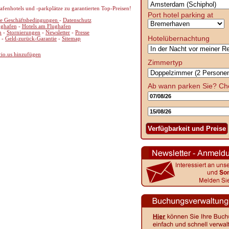
enhotels und -parkplätze zu garantierten Top-Preisen!
Port hotel parking at
e Geschäftsbedingungen
-
Datenschutz
ughafen
-
Hotels am Flughafen
n
-
Stornierungen
-
Newsletter
-
Presse
Hotelübernachtung
-
Geld-zurück-Garantie
-
Sitemap
cio.us hinzufügen
Zimmertyp
Ab wann parken Sie?
Ch
Verfügbarkeit und Preise