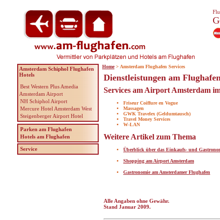
Flu
G
Home
> Amsterdam Flughafen Services
Amsterdam Schiphol Flughafen
Hotels
Dienstleistungen am Flughaf
Best Western Plus Amedia
Services am Airport Amsterdam im
Amsterdam Airport
NH Schiphol Airport
Friseur Coiffure en Vogue
Mercure Hotel Amsterdam West
Massagen
GWK Travelex (Geldumtausch)
Steigenberger Airport Hotel
Travel Money Services
W-LAN
Parken am Flughafen
Weitere Artikel zum Thema
Hotels am Flughafen
Service
Überblick über das Einkaufs- und Gastron
Shopping am Airport Amsterdam
Gastronomie am Amsterdamer Flughafen
Alle Angaben ohne Gewähr.
Stand Januar 2009.