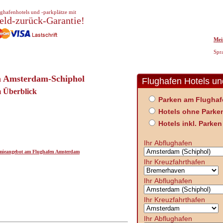
ghafenhotels und -parkplätze mit
eld-zurück-Garantie!
Mei
Spr
en Amsterdam-Schiphol
Flughafen Hotels u
 Überblick
Parken am Flughaf
Hotels ohne Parke
Hotels inkl. Parken
Ihr Abflughafen
omieangebot am Flughafen Amsterdam
Ihr Kreuzfahrthafen
Ihr Abflughafen
Ihr Kreuzfahrthafen
Ihr Abflughafen