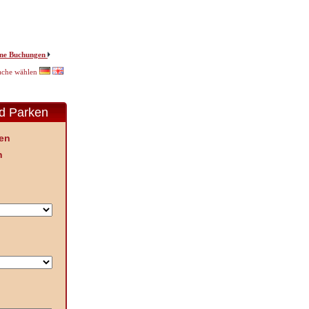
ne Buchungen
ache wählen
nd Parken
en
n