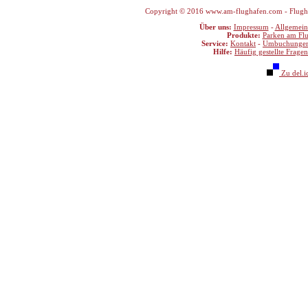
Copyright © 2016 www.am-flughafen.com - Flughaf
Über uns:
Impressum
-
Allgemein
Produkte:
Parken am Fl
Service:
Kontakt
-
Umbuchunge
Hilfe:
Häufig gestellte Fragen
Zu del.i