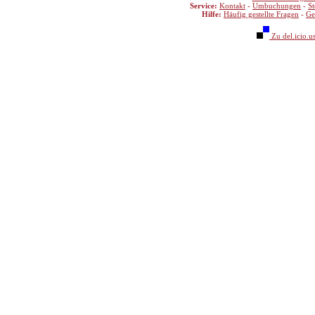
Service:
Kontakt
-
Umbuchungen
-
S
Hilfe:
Häufig gestellte Fragen
-
Ge
Zu del.icio.u