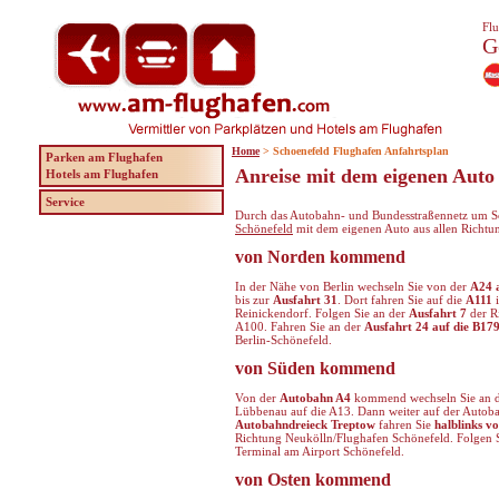
Flu
G
Home
> Schoenefeld Flughafen Anfahrtsplan
Parken am Flughafen
Anreise mit dem eigenen Auto
Hotels am Flughafen
Service
Durch das Autobahn- und Bundesstraßennetz um Sc
Schönefeld
mit dem eigenen Auto aus allen Richtun
von Norden kommend
In der Nähe von Berlin wechseln Sie von der
A24 a
bis zur
Ausfahrt 31
. Dort fahren Sie auf die
A111
i
Reinickendorf. Folgen Sie an der
Ausfahrt 7
der R
A100. Fahren Sie an der
Ausfahrt 24 auf die B17
Berlin-Schönefeld.
von Süden kommend
Von der
Autobahn A4
kommend wechseln Sie an 
Lübbenau auf die A13. Dann weiter auf der Autob
Autobahndreieck Treptow
fahren Sie
halblinks v
Richtung Neukölln/Flughafen Schönefeld. Folgen S
Terminal am Airport Schönefeld.
von Osten kommend