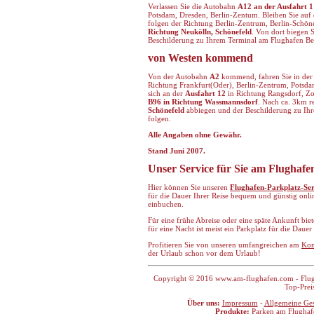
Verlassen Sie die Autobahn
A12 an der Ausfahrt 1
Potsdam, Dresden, Berlin-Zentum. Bleiben Sie auf
folgen der Richtung Berlin-Zentrum, Berlin-Schöne
Richtung Neukölln, Schönefeld
. Von dort biegen S
Beschilderung zu Ihrem Terminal am Flughafen Be
von Westen kommend
Von der Autobahn
A2
kommend, fahren Sie in der
Richtung Frankfurt(Oder), Berlin-Zentrum, Potsda
sich an der
Ausfahrt 12
in Richtung Rangsdorf, Zos
B96 in Richtung Wassmannsdorf
. Nach ca. 3km re
Schönefeld
abbiegen und der Beschilderung zu Ih
folgen.
Alle Angaben ohne Gewähr.
Stand Juni 2007.
Unser Service für Sie am Flughafe
Hier können Sie unseren
Flughafen-Parkplatz-Ser
für die Dauer Ihrer Reise bequem und günstig onli
einbuchen.
Für eine frühe Abreise oder eine späte Ankunft bie
für eine Nacht ist meist ein Parkplatz für die Daue
Profitieren Sie von unseren umfangreichen am
Kom
der Urlaub schon vor dem Urlaub!
Copyright © 2016 www.am-flughafen.com - Flugha
Top-Prei
Über uns:
Impressum
-
Allgemeine Ge
Produkte:
Parken am Flughaf