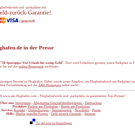
ghafenhotels und -parkplätze mit
eld-zurück-Garantie!
hafen.de in der Presse
"50 Spartipps: Viel Urlaub für wenig Geld"
. Dort wird Urlaubern geraten, einen Parkplatz in
n Sie auf der
online Reisesparte
nachlesen.
günstigen Anreise zu Flughäfen. Dabei wurde unser Angebot, ein Flughafenhotel mit Parkplatz z
lten Fernsehbeitrag auf der
ARD Homepage
selbst nach!
6 www.am-flughafen.com - Flughafenhotels und -parkplätze zu garantierten Top-Preisen!
Über uns:
Impressum
-
Allgemeine Geschäftsbedingungen
-
Datenschutz
Produkte:
Parken am Flughafen
-
Hotels am Flughafen
Service:
Kontakt
-
Umbuchungen
-
Stornierungen
-
Newsletter
-
Presse
Hilfe:
Häufig gestellte Fragen
-
Geld-zurück-Garantie
-
Sitemap
Zu del.icio.us hinzufügen