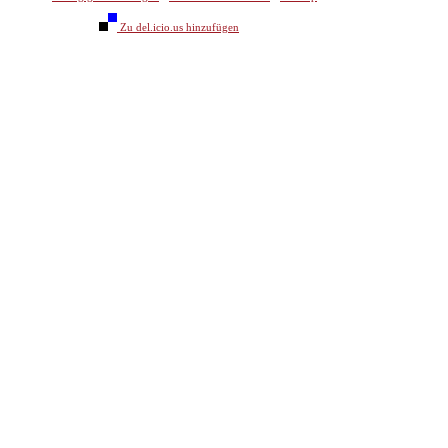
Zu del.icio.us hinzufügen