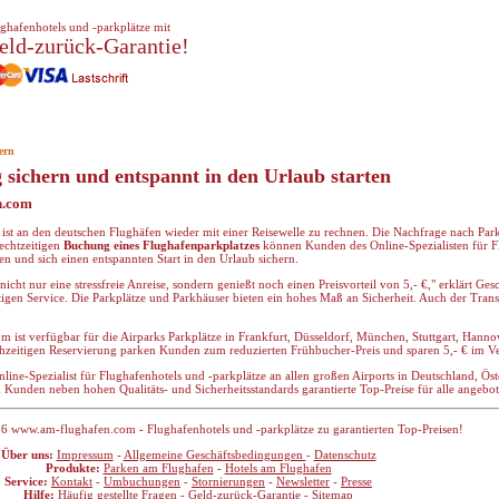
ghafenhotels und -parkplätze mit
eld-zurück-Garantie!
ern
g sichern und entspannt in den Urlaub starten
n.com
r ist an den deutschen Flughäfen wieder mit einer Reisewelle zu rechnen. Die Nachfrage nach Pa
rechtzeitigen
Buchung eines Flughafenparkplatzes
können Kunden des Online-Spezialisten für F
 und sich einen entspannten Start in den Urlaub sichern.
 nicht nur eine stressfreie Anreise, sondern genießt noch einen Preisvorteil von 5,- €," erklärt G
tigen Service. Die Parkplätze und Parkhäuser bieten ein hohes Maß an Sicherheit. Auch der Tra
st verfügbar für die Airparks Parkplätze in Frankfurt, Düsseldorf, München, Stuttgart, Hannov
ühzeitigen Reservierung parken Kunden zum reduzierten Frühbucher-Preis und sparen 5,- € im V
ne-Spezialist für Flughafenhotels und -parkplätze an allen großen Airports in Deutschland, Öst
 Kunden neben hohen Qualitäts- und Sicherheitsstandards garantierte Top-Preise für alle angebo
6 www.am-flughafen.com - Flughafenhotels und -parkplätze zu garantierten Top-Preisen!
Über uns:
Impressum
-
Allgemeine Geschäftsbedingungen
-
Datenschutz
Produkte:
Parken am Flughafen
-
Hotels am Flughafen
Service:
Kontakt
-
Umbuchungen
-
Stornierungen
-
Newsletter
-
Presse
Hilfe:
Häufig gestellte Fragen
-
Geld-zurück-Garantie
-
Sitemap