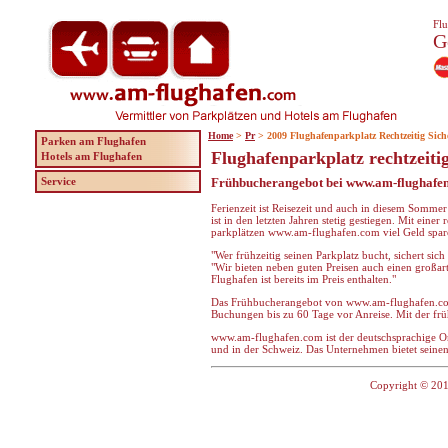
Flu
G
Home
>
Pr
> 2009 Flughafenparkplatz Rechtzeitig Sich
Parken am Flughafen
Flughafenparkplatz rechtzeiti
Hotels am Flughafen
Service
Frühbucherangebot bei www.am-flughafe
Ferienzeit ist Reisezeit und auch in diesem Somme
ist in den letzten Jahren stetig gestiegen. Mit einer 
parkplätzen www.am-flughafen.com viel Geld sparen
"Wer frühzeitig seinen Parkplatz bucht, sichert sich
"Wir bieten neben guten Preisen auch einen großar
Flughafen ist bereits im Preis enthalten."
Das Frühbucherangebot von www.am-flughafen.com i
Buchungen bis zu 60 Tage vor Anreise. Mit der fr
www.am-flughafen.com ist der deutschsprachige Onli
und in der Schweiz. Das Unternehmen bietet seinen
Copyright © 201