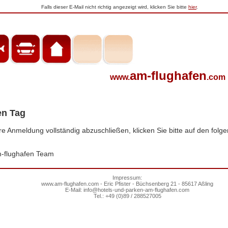
Falls dieser E-Mail nicht richtig angezeigt wird, klicken Sie bitte
hier
.
am-flughafen
www.
.com
en Tag
re Anmeldung vollständig abzuschließen, klicken Sie bitte auf den folg
m-flughafen Team
Impressum:
www.am-flughafen.com - Eric Pfister - Büchsenberg 21 - 85617 Aßling
E-Mail: info@hotels-und-parken-am-flughafen.com
Tel.: +49 (0)89 / 288527005