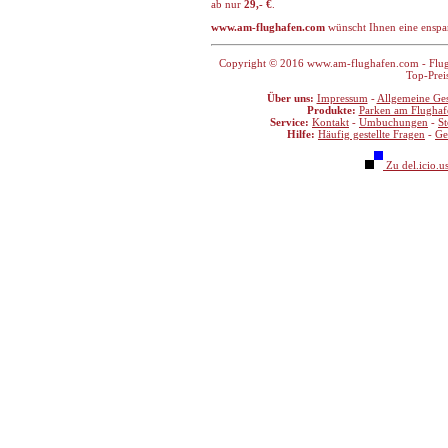
ab nur
29,- €
.
www.am-flughafen.com
wünscht Ihnen eine enspa
Copyright © 2016 www.am-flughafen.com - Flugha
Top-Prei
Über uns:
Impressum
-
Allgemeine Ge
Produkte:
Parken am Flughaf
Service:
Kontakt
-
Umbuchungen
-
S
Hilfe:
Häufig gestellte Fragen
-
Ge
Zu del.icio.u