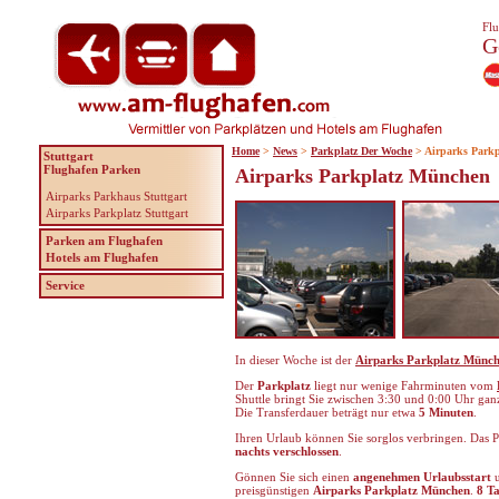
Flu
G
Home
>
News
>
Parkplatz Der Woche
> Airparks Park
Stuttgart
Flughafen Parken
Airparks Parkplatz München
Airparks Parkhaus Stuttgart
Airparks Parkplatz Stuttgart
Parken am Flughafen
Hotels am Flughafen
Service
In dieser Woche ist der
Airparks Parkplatz Münc
Der
Parkplatz
liegt nur wenige Fahrminuten vom
Shuttle bringt Sie zwischen 3:30 und 0:00 Uhr ga
Die Transferdauer beträgt nur etwa
5 Minuten
.
Ihren Urlaub können Sie sorglos verbringen. Das P
nachts verschlossen
.
Gönnen Sie sich einen
angenehmen Urlaubsstart
u
preisgünstigen
Airparks Parkplatz München
.
8 Ta