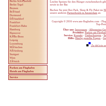
Berlin-SchÃ¶nefeld
Leichte Speisen für den Hunger zwischendurch gib
Berlin-Tegel
sowie in der Bar.
Bremen
Buchen Sie jetzt Ihre Park, Sleep & Fly Paket im
N
BrÃ¼ssel
unsere anderen
Partnerhotels in Amsterdam
an.
Dortmund
DÃ¼sseldorf
Copyright © 2016 www.am-flughafen.com - Flugha
Frankfurt
Top-Prei
Frankfurt-Hahn
Hamburg
Über uns:
Impressum
-
Allgemeine Ge
Produkte:
Parken am Flughaf
Hannover
Service:
Kontakt
-
Umbuchungen
-
S
KÃ¶ln-Bonn
Hilfe:
Häufig gestellte Fragen
-
Ge
Leipzig
Luxemburg
Zu del.icio.u
MÃ¼nchen
NÃ¼rnberg
Stuttgart
Wien
ZÃ¼rich
Parken am Flughafen
Hotels am Flughafen
Service