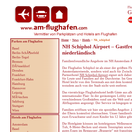
Flu
G
Home
>
News
>
Hotels
> Nh_schiphol
Parken am Flughafen
NH Schiphol Airport – Gastfr
Basel
niederländisch
Berlin-SchÃ¶nefeld
Berlin-Tegel
Familienfreundliche Angebote im NH Amsterdam A
Bremen
DÃ¼sseldorf
Der Flughafen Schiphol ist als einer der größten F
Dresden
Amsterdamreisende, sondern wird auch für Zwisch
Frankfurt
Partnerhotel
NH Schiphol Airport
eignet sich daher
für Leute und Familien auf der Durchreise. Im Gesc
Frankfurt-Hahn
Hotel leicht von den Terminals aus mit dem kosten
Hamburg
trotzdem auch von der Stadt nicht weit entfernt.
Hannover
Das vierstöckige Flughafenhotel heißt Gäste aus al
Leipzig
internationaler Flair: In der geräumigen Lobby mi
MÃ¼nchen
verschiedenen Großstädten rund um die Welt und a
Salzburg
Abflugzeiten angezeigt. Der Service ist hingegen t
Stuttgart
Familien eröffnen wir hier ein spezielles Angebot
Wien
der Eltern kostenfrei übernachten. Unser familien
zwei Erwachsene und zwei Kinder bis 12 Jahre gibt
Hotels am Flughafen
Die Hotelgäste können im hoteleigenen Wellnessce
Amsterdam
Tub, 8-Meter-Becken und einem Tennisplatz sowie 
Basel
gutes Essen im Restaurant „Brasserie“ mit französ