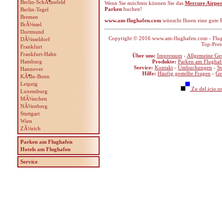
Berlin-SchÃ¶nefeld
Wenn Sie möchten können Sie das
Mercure Airpor
Parken
buchen!
Berlin-Tegel
Bremen
www.am-flughafen.com
wünscht Ihnen eine gute R
BrÃ¼ssel
Dortmund
Copyright © 2016 www.am-flughafen.com - Flugha
DÃ¼sseldorf
Top-Prei
Frankfurt
Frankfurt-Hahn
Über uns:
Impressum
-
Allgemeine Ge
Hamburg
Produkte:
Parken am Flughaf
Service:
Kontakt
-
Umbuchungen
-
S
Hannover
Hilfe:
Häufig gestellte Fragen
-
Ge
KÃ¶ln-Bonn
Leipzig
Zu del.icio.u
Luxemburg
MÃ¼nchen
NÃ¼rnberg
Stuttgart
Wien
ZÃ¼rich
Parken am Flughafen
Hotels am Flughafen
Service