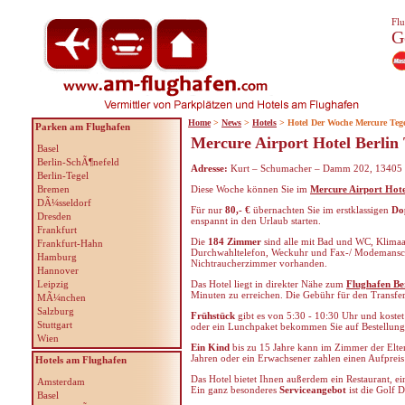
Flu
G
Home
>
News
>
Hotels
> Hotel Der Woche Mercure Teg
Parken am Flughafen
Mercure Airport Hotel Berlin 
Basel
Berlin-SchÃ¶nefeld
Adresse:
Kurt – Schumacher – Damm 202, 13405 
Berlin-Tegel
Bremen
Diese Woche können Sie im
Mercure Airport Hote
DÃ¼sseldorf
Für nur
80,- €
übernachten Sie im erstklassigen
Do
Dresden
enspannt in den Urlaub starten.
Frankfurt
Die
184 Zimmer
sind alle mit Bad und WC, Klimaa
Frankfurt-Hahn
Durchwahltelefon, Weckuhr und Fax-/ Modemanschl
Hamburg
Nichtraucherzimmer vorhanden.
Hannover
Leipzig
Das Hotel liegt in direkter Nähe zum
Flughafen Ber
Minuten zu erreichen. Die Gebühr für den Transfer
MÃ¼nchen
Salzburg
Frühstück
gibt es von 5:30 - 10:30 Uhr und kostet
Stuttgart
oder ein Lunchpaket bekommen Sie auf Bestellung 
Wien
Ein Kind
bis zu 15 Jahre kann im Zimmer der Elt
Jahren oder ein Erwachsener zahlen einen Aufpreis
Hotels am Flughafen
Das Hotel bietet Ihnen außerdem ein Restaurant, ei
Amsterdam
Ein ganz besonderes
Serviceangebot
ist die Golf 
Basel