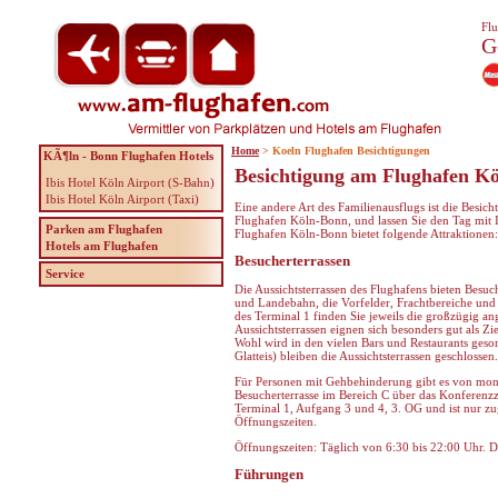
Flu
G
Home
> Koeln Flughafen Besichtigungen
KÃ¶ln - Bonn Flughafen Hotels
Besichtigung am Flughafen K
Ibis Hotel Köln Airport (S-Bahn)
Ibis Hotel Köln Airport (Taxi)
Eine andere Art des Familienausflugs ist die Besic
Flughafen Köln-Bonn, und lassen Sie den Tag mit I
Parken am Flughafen
Flughafen Köln-Bonn bietet folgende Attraktionen:
Hotels am Flughafen
Besucherterrassen
Service
Die Aussichtsterrassen des Flughafens bieten Besuch
und Landebahn, die Vorfelder, Frachtbereiche und 
des Terminal 1 finden Sie jeweils die großzügig an
Aussichtsterrassen eignen sich besonders gut als Zie
Wohl wird in den vielen Bars und Restaurants gesor
Glatteis) bleiben die Aussichtsterrassen geschlossen.
Für Personen mit Gehbehinderung gibt es von monta
Besucherterrasse im Bereich C über das Konferenz
Terminal 1, Aufgang 3 und 4, 3. OG und ist nur 
Öffnungszeiten.
Öffnungszeiten: Täglich von 6:30 bis 22:00 Uhr. Der 
Führungen