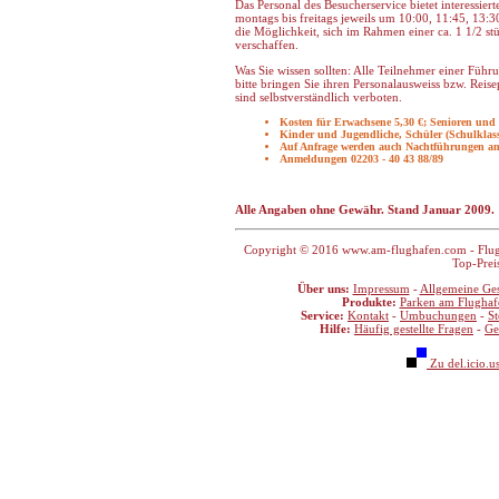
Das Personal des Besucherservice bietet interessi
montags bis freitags jeweils um 10:00, 11:45, 13
die Möglichkeit, sich im Rahmen einer ca. 1 1/2 s
verschaffen.
Was Sie wissen sollten: Alle Teilnehmer einer Führ
bitte bringen Sie ihren Personalausweiss bzw. Reis
sind selbstverständlich verboten.
Kosten für Erwachsene 5,30 €; Senioren und 
Kinder und Jugendliche, Schüler (Schulklass
Auf Anfrage werden auch Nachtführungen ang
Anmeldungen 02203 - 40 43 88/89
Alle Angaben ohne Gewähr. Stand Januar 2009.
Copyright © 2016 www.am-flughafen.com - Flugha
Top-Prei
Über uns:
Impressum
-
Allgemeine Ge
Produkte:
Parken am Flughaf
Service:
Kontakt
-
Umbuchungen
-
S
Hilfe:
Häufig gestellte Fragen
-
Ge
Zu del.icio.u