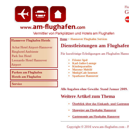
Flu
G
Home
> Hannover Flughafen Services
Hannover Flughafen Hotels
Dienstleistungen am Flughafe
Achat Hotel Airport-Hannover
Ringhotel Ambiente
Für kurzfristige Erledigungen am Flughafen Hanno
Park Inn Hotel
Leonardo Hotel Hannover
Friseur Apel
Karl-Jatho-Lounge
Airport
Kinderparadies
Masseur Mobilé
Parken am Flughafen
Medi@Cafe Internet
Sparkasse Hannover
Hotels am Flughafen
Service
Alle Angaben ohne Gewähr. Stand Januar 2009.
Weitere Artikel zum Thema
Überblick über das Einkaufs- und Gastron
Shopping am Flughafen Hannover
Gastronomie am Flughafen Hannover
Copyright © 2016 www.am-flughafen.com - Flu