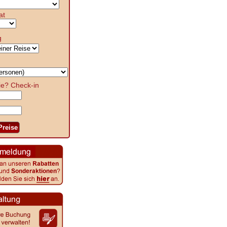
at
g
ie?
Check-in
Preise