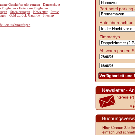
meine Geschäftsbedingungen
-
Datenschutz
Port hotel parking 
m Flughafen
-
Hotels am Flughafen
ngen
-
Stornierungen
-
Newsletter
-
Presse
ragen
-
Geld-zurück-Garantie
-
Sitemap
Hotelübernachtun
el.icio.us hinzufügen
Zimmertyp
Ab wann parken S
Verfügbarkeit und 