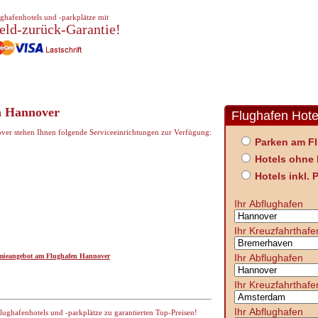
ghafenhotels und -parkplätze mit
eld-zurück-Garantie!
n Hannover
Flughafen Hote
ver stehen Ihnen folgende Serviceeinrichtungen zur Verfügung:
Parken am F
Hotels ohne 
Hotels inkl. 
Ihr Abflughafen
Ihr Kreuzfahrthafe
Ihr Abflughafen
omieangebot am Flughafen Hannover
Ihr Kreuzfahrthafe
Ihr Abflughafen
ghafenhotels und -parkplätze zu garantierten Top-Preisen!