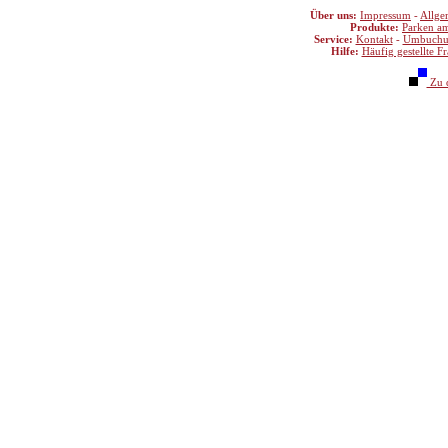
Über uns:
Impressum
-
Allge
Produkte:
Parken a
Service:
Kontakt
-
Umbuchu
Hilfe:
Häufig gestellte F
Zu d