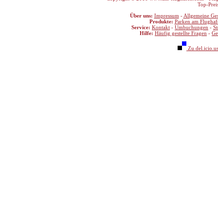
Top-Prei
Über uns:
Impressum
-
Allgemeine Ge
Produkte:
Parken am Flughaf
Service:
Kontakt
-
Umbuchungen
-
S
Hilfe:
Häufig gestellte Fragen
-
Ge
Zu del.icio.u