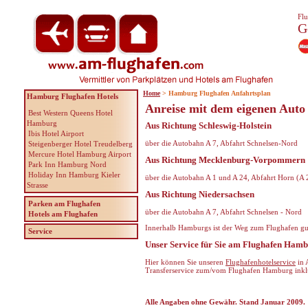
Flu
G
Home
> Hamburg Flughafen Anfahrtsplan
Hamburg Flughafen Hotels
Anreise mit dem eigenen Auto
Best Western Queens Hotel
Hamburg
Aus Richtung Schleswig-Holstein
Ibis Hotel Airport
über die Autobahn A 7, Abfahrt Schnelsen-Nord
Steigenberger Hotel Treudelberg
Mercure Hotel Hamburg Airport
Aus Richtung Mecklenburg-Vorpommern
Park Inn Hamburg Nord
Holiday Inn Hamburg Kieler
über die Autobahn A 1 und A 24, Abfahrt Horn (A 
Strasse
Aus Richtung Niedersachsen
Parken am Flughafen
über die Autobahn A 7, Abfahrt Schnelsen - Nord
Hotels am Flughafen
Innerhalb Hamburgs ist der Weg zum Flughafen gut
Service
Unser Service für Sie am Flughafen Ham
Hier können Sie unseren
Flughafenhotelservice
in 
Transferservice zum/vom Flughafen Hamburg inkl
Alle Angaben ohne Gewähr. Stand Januar 2009.