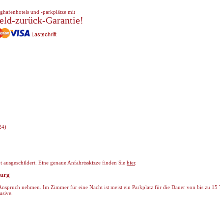
ghafenhotels und -parkplätze mit
eld-zurück-Garantie!
24)
 ausgeschildert. Eine genaue Anfahrtsskizze finden Sie
hier
.
burg
Anspruch nehmen. Im Zimmer für eine Nacht ist meist ein Parkplatz für die Dauer von bis zu 15
usive.