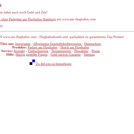
g
 Sie dabei auch noch Geld und Zeit!
er ohne Parkplatz am Flughafen Hamburg
mit www.am-flughafen.com.
ub!
6 www.am-flughafen.com - Flughafenhotels und -parkplätze zu garantierten Top-Preisen!
Über uns:
Impressum
-
Allgemeine Geschäftsbedingungen
-
Datenschutz
Produkte:
Parken am Flughafen
-
Hotels am Flughafen
Service:
Kontakt
-
Umbuchungen
-
Stornierungen
-
Newsletter
-
Presse
Hilfe:
Häufig gestellte Fragen
-
Geld-zurück-Garantie
-
Sitemap
Zu del.icio.us hinzufügen