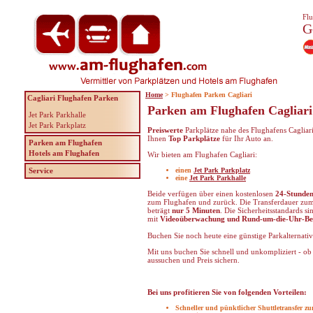
Flu
G
Home
> Flughafen Parken Cagliari
Cagliari Flughafen Parken
Parken am Flughafen Cagliari
Jet Park Parkhalle
Jet Park Parkplatz
Preiswerte
Parkplätze nahe des Flughafens Cagliari
Ihnen
Top Parkplätze
für Ihr Auto an.
Parken am Flughafen
Hotels am Flughafen
Wir bieten am Flughafen Cagliari:
Service
einen
Jet Park Parkplatz
eine
Jet Park Parkhalle
Beide verfügen über einen kostenlosen
24-Stunden
zum Flughafen und zurück. Die Transferdauer zu
beträgt
nur 5 Minuten
. Die Sicherheitsstandards si
mit
Videoüberwachung und Rund-um-die-Uhr-Be
Buchen Sie noch heute eine günstige Parkalternativ
Mit uns buchen Sie schnell und unkompliziert - ob 
aussuchen und Preis sichern.
Bei uns profitieren Sie von folgenden Vorteilen:
Schneller und pünktlicher Shuttletransfer 