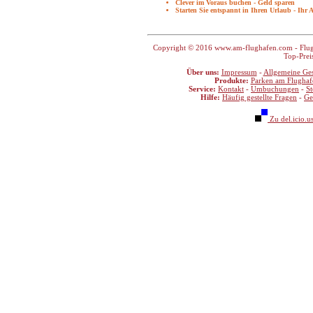
Clever im Voraus buchen - Geld sparen
Starten Sie entspannt in Ihren Urlaub - Ihr 
Copyright © 2016 www.am-flughafen.com - Flugha
Top-Prei
Über uns:
Impressum
-
Allgemeine Ge
Produkte:
Parken am Flughaf
Service:
Kontakt
-
Umbuchungen
-
S
Hilfe:
Häufig gestellte Fragen
-
Ge
Zu del.icio.u