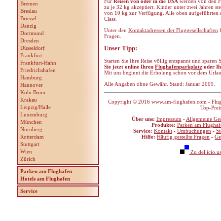
Für
Reisen von oder in die USA
werden von den Fl
Bremen
zu je 32 kg akzeptiert. Kinder unter zwei Jahren st
Breslau
von 10 kg zur Verfügung. Alle oben aufgeführten
Brüssel
Class.
Danzig
Unter den
Kontaktadressen der Fluggesellschaften
f
Dortmund
Fragen.
Dresden
Unser Tipp:
Düsseldorf
Frankfurt
Starten Sie Ihre Reise völlig entspannt und sparen
Frankfurt-Hahn
Sie jetzt online Ihren
Flughafenparkplatz
oder I
Friedrichshafen
Mit uns beginnt die Erholung schon vor dem Urla
Hamburg
Alle Angaben ohne Gewähr. Stand: Januar 2009.
Hannover
Köln Bonn
Krakau
Copyright © 2016 www.am-flughafen.com - Flugha
Leipzig/Halle
Top-Prei
Luxemburg
Über uns:
Impressum
-
Allgemeine Ge
München
Produkte:
Parken am Flughaf
Nürnberg
Service:
Kontakt
-
Umbuchungen
-
S
Rotterdam
Hilfe:
Häufig gestellte Fragen
-
Ge
Stuttgart
Wien
Zu del.icio.u
Zürich
Parken am Flughafen
Hotels am Flughafen
Service