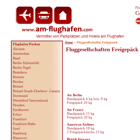
Flu
G
Home
> Fluggesellschaften Freigepaeck
Flughafen Parken
Fluggesellschaften Freigepäck
Alicante
Amsterdam
Basel
Berlin-Schönefeld
Berlin-Tegel
Bratislava
Bremen
Breslau
Brüssel
Brüssel South-Charleroi
Catania
Air Berlin
Dortmund
Handgepäck 6 kg bzw. 8 kg
Düsseldorf International
Freigepäck 20 kg
Dresden
Eindhoven
Air France
Handgepäck 15 kg
Erfurt
Freigepäck 20 kg
Frankfurt
Frankfurt-Hahn
American Airlines
Handgepäck 18 kg
Genf
2 Freigepäckstücke 23 kg
Hamburg
Hannover
British Airways