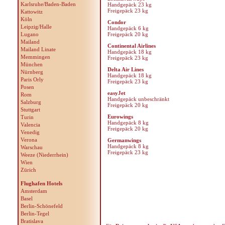
Karlsruhe/Baden-Baden
Handgepäck 23 kg
Freigepäck 23 kg
Kattowitz
Köln
Condor
Leipzig/Halle
Handgepäck 6 kg
Lugano
Freigepäck 20 kg
Mailand
Continental Airlines
Mailand Linate
Handgepäck 18 kg
Memmingen
Freigepäck 23 kg
München
Delta Air Lines
Nürnberg
Handgepäck 18 kg
Paris Orly
Freigepäck 23 kg
Posen
easyJet
Rom
Handgepäck unbeschränkt
Salzburg
Freigepäck 20 kg
Stuttgart
Eurowings
Turin
Handgepäck 8 kg
Valencia
Freigepäck 20 kg
Venedig
Verona
Germanwings
Handgepäck 8 kg
Warschau
Freigepäck 23 kg
Weeze (Niederrhein)
Wien
Zürich
Flughafen Hotels
Amsterdam
Basel
Berlin-Schönefeld
Berlin-Tegel
Bratislava