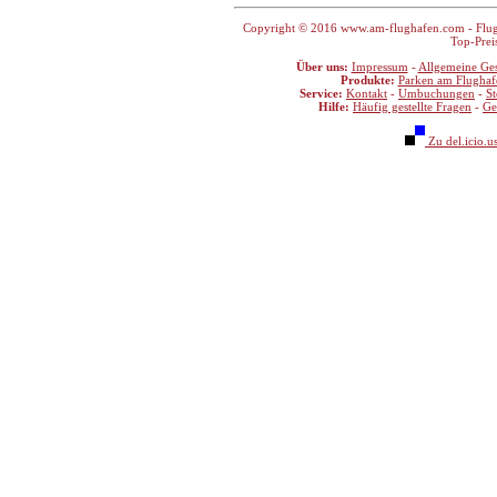
Copyright © 2016 www.am-flughafen.com - Flugha
Top-Prei
Über uns:
Impressum
-
Allgemeine Ge
Produkte:
Parken am Flughaf
Service:
Kontakt
-
Umbuchungen
-
S
Hilfe:
Häufig gestellte Fragen
-
Ge
Zu del.icio.u