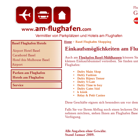
Flu
G
Home
> Basel Flughafen Shopping
Basel Flughafen Hotels
Einkaufsmöglichkeiten am Flu
Airport Hotel Basel
Carathotel Basel
Auch am
Flughafen Basel-Mühlhausen
können Sie
Hotel ibis Mulhouse Basel
kleinen Einkaufsbummel vertreiben. Sie finden u
Airport
Flughafen:
Dufry Main Shop
Parken am Flughafen
Dufry Fashion
Hotels am Flughafen
Dufry Bijoux Terner
Dufry Y-Gate
Service
Dufry Time to buy
Dufry Gates Süd
k kiosk
Relay & Petit Casino
Diese Geschäfte eignen sich besonders um vor dem
Falls Sie vor Ihrem Abflug noch einen leckeren Dr
nehmen möchten, stehen Ihnen am Flughafen Base
Verfügung.
Alle Angaben ohne Gewähr.
Stand Januar 2009.